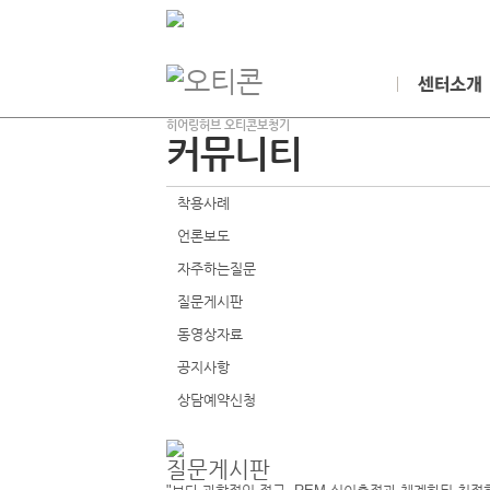
"보다 과학적인 접근, 국내유일 VSE 가상음향 피팅
히어링허브 오티콘보청기
원장 인사말
커뮤니티
일하는사람들
우리의 특별함
센터둘러보기
착용사례
성인 보청기재활 
언론보도
유소아 보청기재활
오시는길 / 지점안
자주하는질문
질문게시판
동영상자료
공지사항
상담예약신청
질문게시판