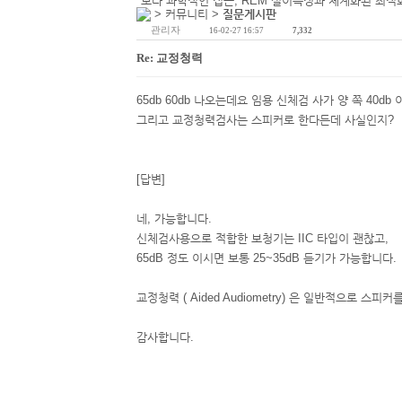
"보다 과학적인 접근, REM 실이측정과 체계화된 최적
> 커뮤니티 >
질문게시판
관리자
16-02-27 16:57
7,332
Re: 교정청력
65db 60db 나오는데요 임용 신체검 사가 양 쪽 40
그리고 교정청력검사는 스피커로 한다든데 사실인지?
[답변]
네, 가능합니다.
신체검사용으로 적합한 보청기는 IIC 타입이 괜찮고,
65dB 정도 이시면 보통 25~35dB 듣기가 가능합니다.
교정청력 ( Aided Audiometry) 은 일반적으로 스피
감사합니다.