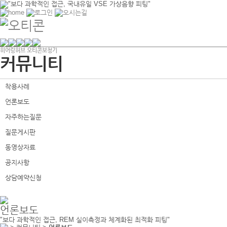
"보다 과학적인 접근, 국내유일 VSE 가상음향 피팅"
히어링허브 오티콘보청기
원장 인사말
가격표
보청기 선택
난청
커뮤니티
일하는사람들
오티콘
보청기 종류
인공
우리의 특별함
포낙
보청기 적응 프로토콜
유소
센터둘러보기
스타키
양이착용의 이점
성인
착용사례
성인 보청기재활 절차
와이덱스
청각보조기기
언어
언론보도
유소아 보청기재활 절차
시그니아
보청기 보조금
이명
오시는길 / 지점안내
벨톤
VSE 가상음향 피팅
편측
자주하는질문
보청기브랜드
골전도보청기
청력
질문게시판
동영상자료
공지사항
상담예약신청
언론보도
"보다 과학적인 접근, REM 실이측정과 체계화된 최적화 피팅"