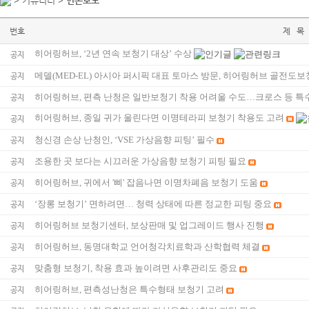
> 커뮤니티 >
언론보도
번호
제 목
히어링허브, ‘2년 연속 보청기 대상’ 수상
공지
메델(MED-EL) 아시아 퍼시픽 대표 토마스 방문, 히어링허브 골전도
공지
히어링허브, 편측 난청은 일반보청기 착용 어려울 수도…크로스 등 
공지
히어링허브, 종일 귀가 울린다면 이명테라피 보청기 착용도 고려
공지
청신경 손상 난청인, ‘VSE 가상음향 피팅’ 필수
공지
조용한 곳 보다는 시끄러운 가상음향 보청기 피팅 필요
공지
히어링허브, 귀에서 '삐' 잡음나면 이명차폐음 보청기 도움
공지
‘장롱 보청기’ 면하려면… 청력 상태에 따른 정교한 피팅 중요
공지
히어링허브 보청기센터, 보상판매 및 업그레이드 행사 진행
공지
히어링허브, 동명대학교 언어청각치료학과 산학협력 체결
공지
맞춤형 보청기, 착용 효과 높이려면 사후관리도 중요
공지
히어링허브, 편측성난청은 특수형태 보청기 고려
공지